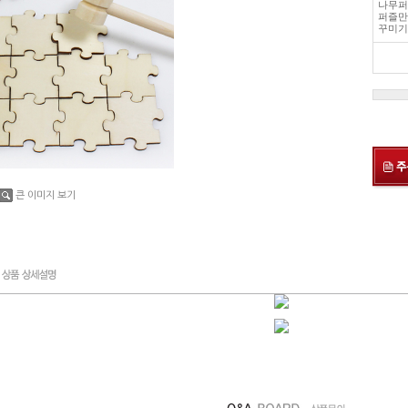
나무퍼
퍼즐만
꾸미기
큰 이미지 보기