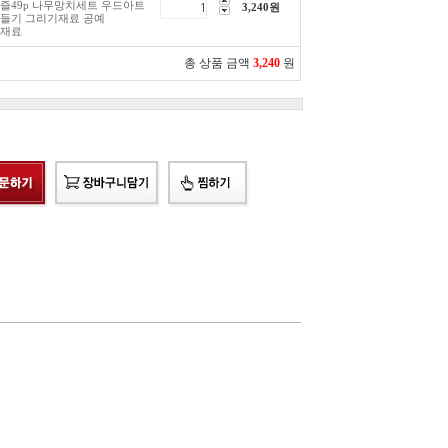
즐49p 나무망치세트 우드아트
3,240
원
들기 그리기재료 공예
재료
총 상품 금액
3,240
원