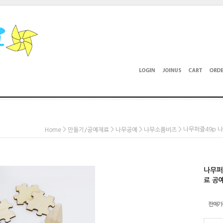
>
>
>
> 나무퍼즐49p
Home
만들기/공예재료
나무공예
나무소품비즈
나무퍼
료 공
판매가