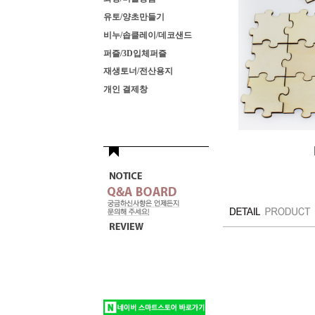
유토/양초만들기
비누/솝클레이/데코샌드
퍼즐/3D입체퍼즐
재생토너/전산용지
개인 결제창