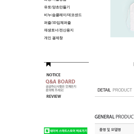
유토/양초만들기
비누/솝클레이/데코샌드
퍼즐/3D입체퍼즐
재생토너/전산용지
개인 결제창
품명 및 모델명