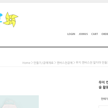
>
>
> 무지 캔버스천 앞치마 만들
Home
만들기/공예재료
캔버스천공예
무지 
술 활
판매가