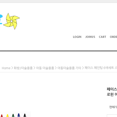
>
>
>
> 페이스 페인팅 6색세트 
Home
화방/미술용품
아동 미술용품
아동미술용품 기타
페이스
로윈 
판매가