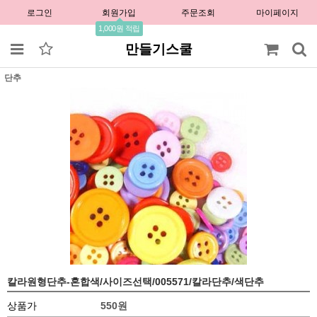
로그인
회원가입
주문조회
마이페이지
1,000원 적립
만들기스쿨
단추
칼라원형단추-혼합색/사이즈선택/005571/칼라단추/색단추
상품가
550원