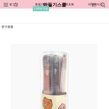
만들기스쿨
로그인
회원가입
주문조회
마이페이지
1,000원 적립
문구용품