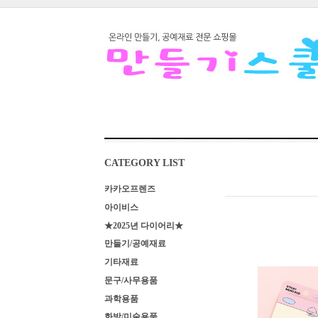
CATEGORY LIST
카카오프렌즈
아이비스
★2025년 다이어리★
만들기/공예재료
기타재료
문구/사무용품
과학용품
화방/미술용품