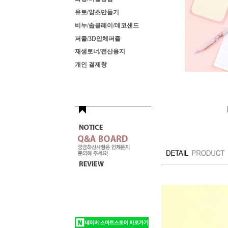
유토/양초만들기
비누/솝클레이/데코샌드
퍼즐/3D입체퍼즐
재생토너/전산용지
개인 결제창