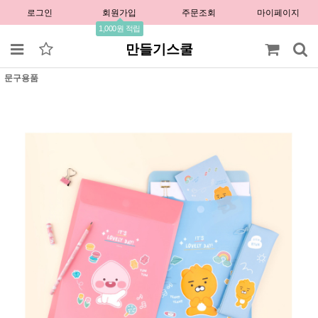
로그인
회원가입
주문조회
마이페이지
1,000원 적립
만들기스쿨
문구용품