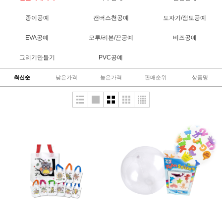
종이공예
캔버스천공예
도자기/점토공예
EVA공예
모루/리본/끈공예
비즈공예
그리기만들기
PVC공예
최신순
낮은가격
높은가격
판매순위
상품명