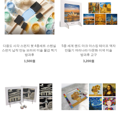
다용도 사각 스펀지 붓 4종세트 스텐실
5종 세계 랜드 마크 마스킹 테이프 액자
스펀지 납작 만능 브러쉬 미술 물감 찍기
만들기 여러나라 다문화 이색 미술
방과후
방과후 교구
1,500원
3,200원