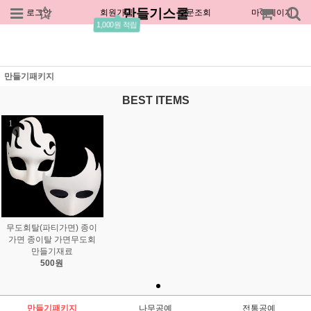
만들기스쿨
로그인
회원가입
주문조회
마이페이지
1,000원 적립
만들기패키지
BEST ITEMS
1
무도회탈(파티가면) 종이
가면 종이탈 가면무도회
만들기재료
500원
만들기패키지
나무공예
전통공예