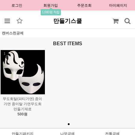
로그인
회원가입
주문조회
마이페이지
1,000원 적립
만들기스쿨
캔버스천공예
BEST ITEMS
1
무도회탈(파티가면) 종이
가면 종이탈 가면무도회
만들기재료
500원
만들기패키지
나무공예
전통공예