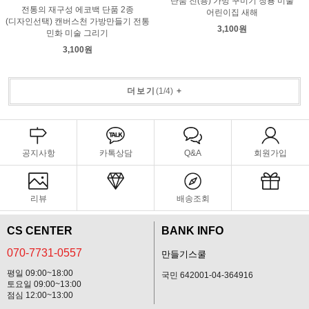
단품 진(용) 가방 꾸미기 청룡 미술
전통의 재구성 에코백 단품 2종
어린이집 새해
(디자인선택) 캔버스천 가방만들기 전통
3,100원
민화 미술 그리기
3,100원
더보기
(
1
/
4
)
+
공지사항
카톡상담
Q&A
회원가입
리뷰
배송조회
CS CENTER
BANK INFO
070-7731-0557
만들기스쿨
평일 09:00~18:00
국민 642001-04-364916
토요일 09:00~13:00
점심 12:00~13:00