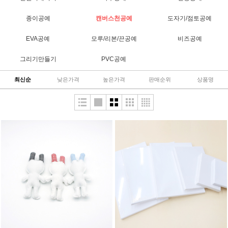
종이공예
캔버스천공예
도자기/점토공예
EVA공예
모루/리본/끈공예
비즈공예
그리기만들기
PVC공예
최신순
낮은가격
높은가격
판매순위
상품명