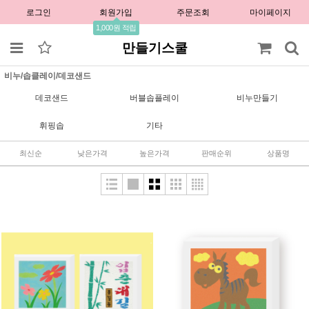
로그인
회원가입
주문조회
마이페이지
1,000원 적립
만들기스쿨
비누/솝클레이/데코샌드
데코샌드
버블솝플레이
비누만들기
휘핑솝
기타
최신순
낮은가격
높은가격
판매순위
상품명