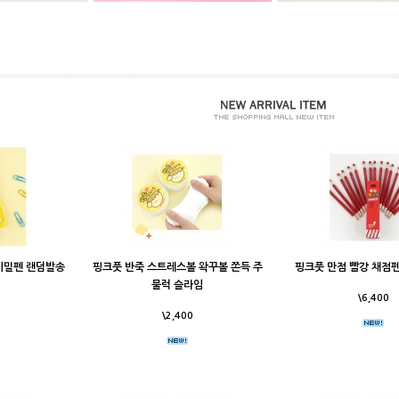
비밀펜 랜덤발송
핑크풋 반죽 스트레스볼 왁꾸볼 쫀득 주
핑크풋 만점 빨강 채점펜 
물럭 슬라임
\6,400
\2,400