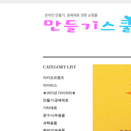
CATEGORY LIST
카카오프렌즈
아이비스
★2025년 다이어리★
만들기/공예재료
기타재료
문구/사무용품
과학용품
화방/미술용품