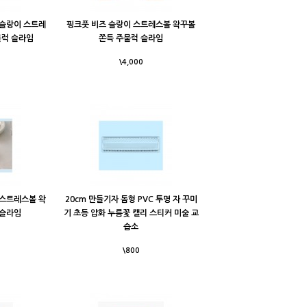
 슬랑이 스트레
핑크풋 비즈 슬랑이 스트레스볼 왁꾸볼
물럭 슬라임
쫀득 주물럭 슬라임
\4,000
 스트레스볼 왁
20cm 만들기자 돔형 PVC 투명 자 꾸미
 슬라임
기 초등 압화 누름꽃 캘리 스티커 미술 교
습소
\800