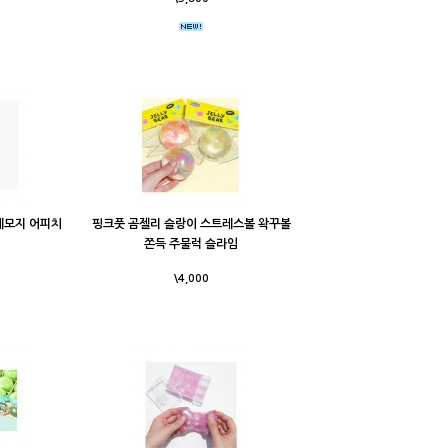
메모지 어피치
핑크풋 곰젤리 슬랑이 스트레스볼 왁꾸볼
쫀득 주물럭 슬라임
\4,000