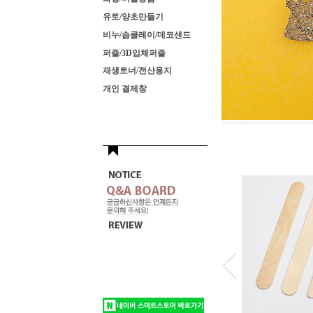
유토/양초만들기
비누/솝클레이/데코샌드
퍼즐/3D입체퍼즐
재생토너/전산용지
개인 결제창