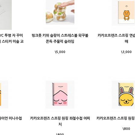
VC 투명 자 꾸미
핑크풋 키위 슬랑이 스트레스볼 왁꾸볼
카카오프렌즈 스프링 연습
리 스티커 미술 교
쫀득 주물럭 슬라임
매
\5,000
\3,000
라이언 미니수첩
카카오프렌즈 스프링 원링 좌철수첩 어피
카카오프렌즈 스프링 원링
치
\800
\800