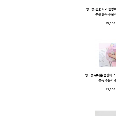
핑크풋 눈꽃 사과 슬랑
꾸볼 쫀득 주물
\5,000
핑크풋 유니콘 슬랑이 
쫀득 주물럭 
\3,500