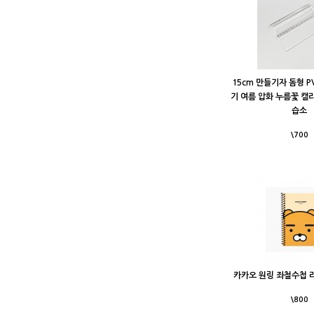
15cm 만들기자 돔형 P
기 여름 압화 누름꽃 캘
습소
\700
카카오 원링 좌철수첩 
\800