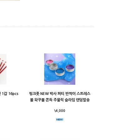
1갑 16pcs
핑크풋 NEW 박사 퍼티 반짝이 스트레스
볼 왁꾸볼 쫀득 주물럭 슬라임 랜덤발송
\4,000