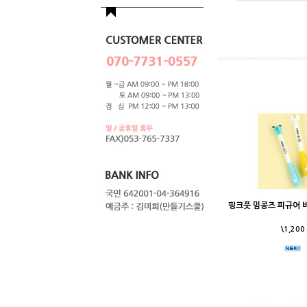
핑크풋 밈콩즈 피규어 
\1,200