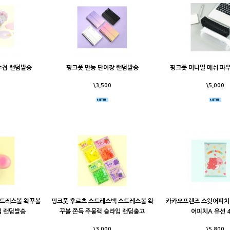
수첩 랜덤발송
핑크풋 만능 단어장 랜덤발송
핑크풋 미니멀 메쉬 파
\3,500
\5,000
스트레스볼 왁꾸볼
핑크풋 후르츠 스트레스백 스트레스볼 왁
카카오프렌즈 스윗어피치
임 랜덤발송
꾸볼 쫀득 주물럭 슬라임 랜덤출고
어피치A 유선 
\3,000
\5,800