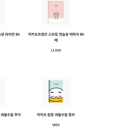
장 라이언 80
카카오프렌즈 스프링 연습장 어피치 80
매
\3,000
 좌철수첩 무지
카카오 원링 좌철수첩 튜브
\800