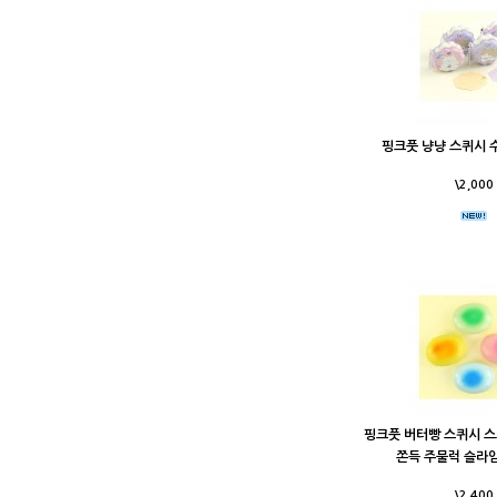
핑크풋 냥냥 스퀴시 
\2,000
핑크풋 버터빵 스퀴시 
쫀득 주물럭 슬라
\2,400