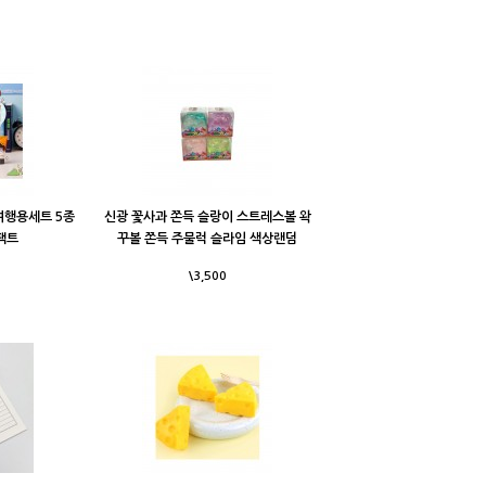
여행용세트 5종
신광 꽃사과 쫀득 슬랑이 스트레스볼 왁
팩트
꾸볼 쫀득 주물럭 슬라임 색상랜덤
\3,500