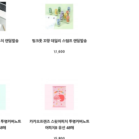
우치 랜덤발송
핑크풋 꼬망 데일리 스탬프 랜덤발송
\1,600
 투명커버노트
카카오프렌즈 스윗어피치 투명커버노트
48매
어피치B 유선 48매
\5,800